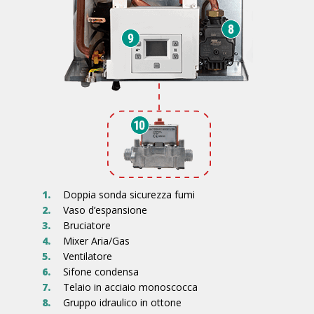
1.
Doppia sonda sicurezza fumi
2.
Vaso d’espansione
3.
Bruciatore
4.
Mixer Aria/Gas
5.
Ventilatore
6.
Sifone condensa
7.
Telaio in acciaio monoscocca
8.
Gruppo idraulico in ottone