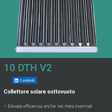
10 DTH V2
Condividi
Collettore solare sottovuoto
Elevata efficienza anche nei mesi invernali