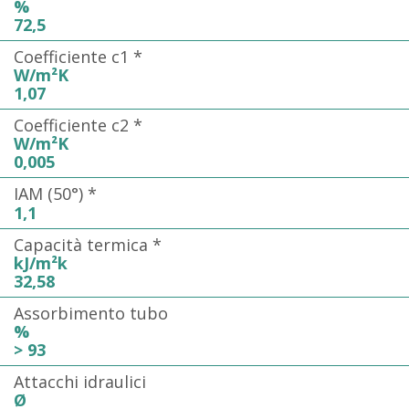
%
72,5
Coefficiente c1 *
W/m²K
1,07
Coefficiente c2 *
W/m²K
0,005
IAM (50°) *
1,1
Capacità termica *
kJ/m²k
32,58
Assorbimento tubo
%
> 93
Attacchi idraulici
Ø