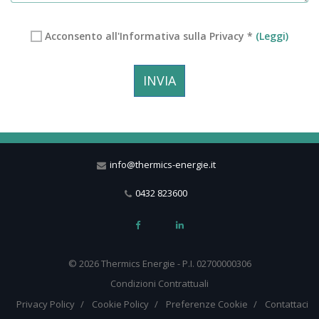
Acconsento all'Informativa sulla Privacy *
(Leggi)
INVIA
info@thermics-energie.it
0432 823600
© 2026 Thermics Energie - P.I. 02700000306
Condizioni Contrattuali
Privacy Policy
Cookie Policy
Preferenze Cookie
Contattaci