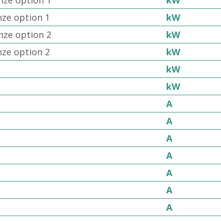
nze option 1
kW
nze option 2
kW
nze option 2
kW
kW
kW
A
A
A
A
A
A
A