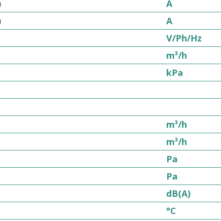
)
A
)
A
V/Ph/Hz
m³/h
kPa
m³/h
m³/h
Pa
Pa
dB(A)
°C