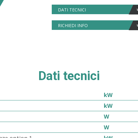
DATI TECNICI
RICHIEDI INFO
Dati tecnici
kW
kW
W
W
nze option 1
kW