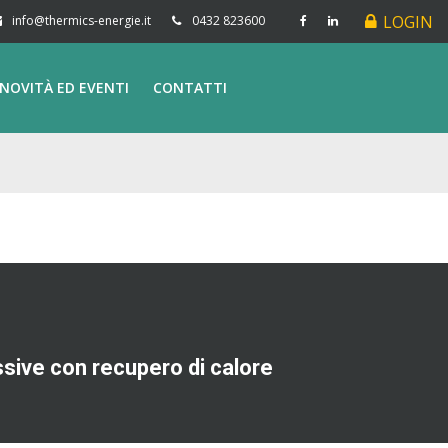
LOGIN
info@thermics-energie.it
0432 823600
NOVITÀ ED EVENTI
CONTATTI
assive con recupero di calore