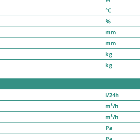
°C
%
mm
mm
kg
kg
l/24h
m³/h
m³/h
Pa
Pa