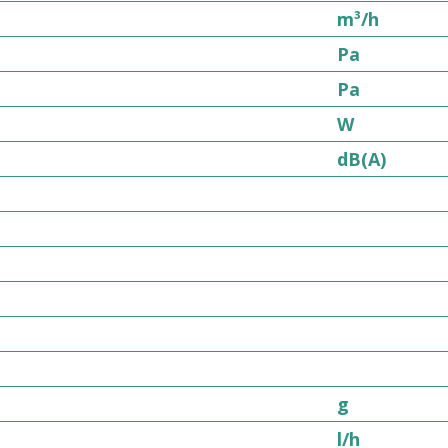
m³/h
Pa
Pa
W
dB(A)
g
l/h