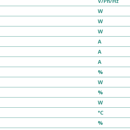
V/Ph/Hz
W
W
W
A
A
A
%
W
%
W
°C
%