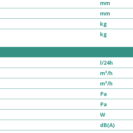
mm
mm
kg
kg
l/24h
m³/h
m³/h
Pa
Pa
W
dB(A)