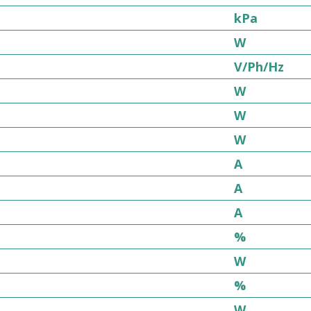
kPa
W
V/Ph/Hz
W
W
W
A
A
A
%
W
%
W