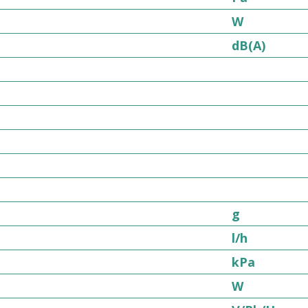
W
dB(A)
g
l/h
kPa
W